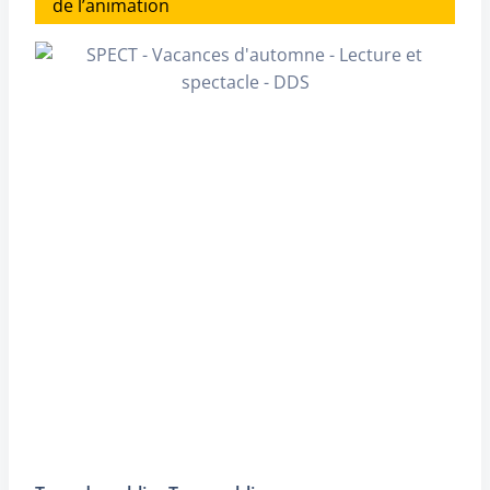
de l’animation
programmés sur plusieurs dates et
sans jauges spécifiques (ex:
labyrinthe de maïs).
- Vous pouvez modifier la date de
votre venue une seule fois (report
sur une autre séance sous réserve
de disponibilité)
Remboursement billet
Un billet peut être remboursé dans
les cas suivant :
annulation de l'animation par le
musée,
fermeture exceptionnelle du
musée,
annulation de l'activité par le
musée.