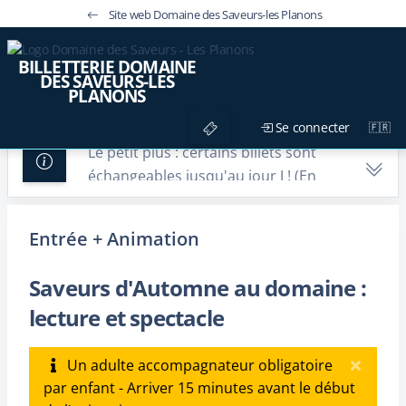
Site web Domaine des Saveurs-les Planons
BILLETTERIE DOMAINE
DES SAVEURS-LES
PLANONS
Se connecter
Le petit plus : certains billets sont
échangeables jusqu'au jour J ! (En
savoir plus ↓)
Entrée + Animation
Conditions :
- Uniquement si vous avez créé un
Saveurs d'Automne au domaine :
compte client lors de votre achat.
lecture et spectacle
- L'échange de billet via votre compte
client est réalisable sur le billet
Un adulte accompagnateur obligatoire
d'entrée au musée ainsi que pour
par enfant - Arriver 15 minutes avant le début
les activités/évenements