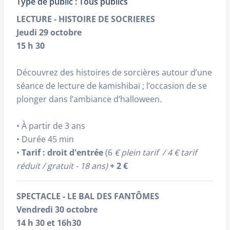
Type de public : Tous publics
Dans ces cas, merci de faire votre
LECTURE - HISTOIRE DE SOCRIERES
demande au musée par mail
Jeudi 29 octobre
avec le/les billets concernés.
15 h 30
Découvrez des histoires de sorcières autour d’une
séance de lecture de kamishibaï ; l’occasion de se
plonger dans l’ambiance d’halloween.
• À partir de 3 ans
• Durée 45 min
•
Tarif : droit d'entrée
(6
€ plein tarif / 4 € tarif
réduit / gratuit - 18 ans)
+ 2 €
SPECTACLE - LE BAL DES FANTÔMES
Vendredi 30 octobre
14 h 30 et 16h30