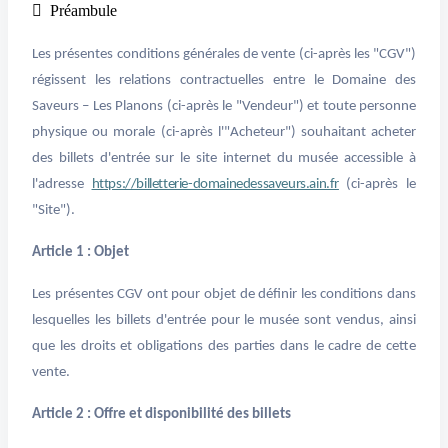
programmés sur plusieurs dates et
 Préambule
sans jauges spécifiques (ex:
Les présentes conditions générales de vente (ci-après les "CGV")
labyrinthe de maïs).
régissent les relations contractuelles entre le Domaine des
- Vous pouvez modifier la date de
Saveurs – Les Planons (ci-après le "Vendeur") et toute personne
votre venue une seule fois (report
physique ou morale (ci-après l'"Acheteur") souhaitant acheter
sur une autre séance sous réserve
des billets d'entrée sur le site internet du musée accessible à
de disponibilité)
l'adresse
https://billetterie-domainedessaveurs.ain.fr
(ci-après le
"Site").
Remboursement billet
Un billet peut être remboursé dans
Article 1 : Objet
les cas suivant :
Les présentes CGV ont pour objet de définir les conditions dans
annulation de l'animation par le
lesquelles les billets d'entrée pour le musée sont vendus, ainsi
musée,
que les droits et obligations des parties dans le cadre de cette
fermeture exceptionnelle du
vente.
musée,
annulation de l'activité par le
Article 2 : Offre et disponibilité des billets
musée.