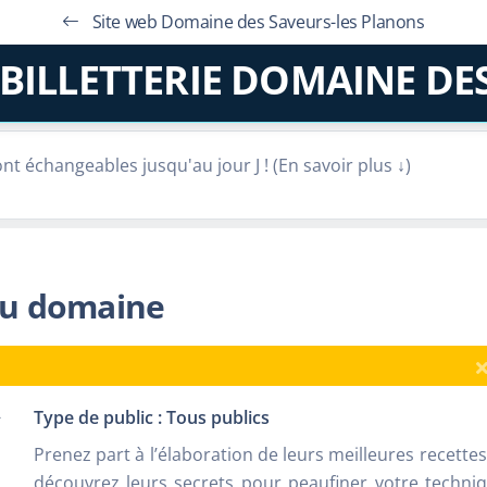
Site web Domaine des Saveurs-les Planons
BILLETTERIE DOMAINE DE
sont échangeables jusqu'au jour J ! (En savoir plus ↓)
é un compte client lors de votre achat.
ompte client est réalisable sur le billet d'entrée au
 au domaine
vités/évenements programmés sur plusieurs dates et
byrinthe de maïs).
 de votre venue une seule fois (report sur une autre
bilité)
Type de public : Tous publics
Prenez part à l’élaboration de leurs meilleures recettes
découvrez leurs secrets pour peaufiner votre techni