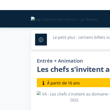
Le petit plus : certains billets 
Conditions :
- Uniquement si vous avez cré
Entrée + Animation
- L'échange de billet via votre c
Les chefs s'invitent
musée ainsi que pour les acti
sans jauges spécifiques (ex: la
À partir de 16 ans
- Vous pouvez modifier la date
séance sous réserve de disponi
Remboursement billet