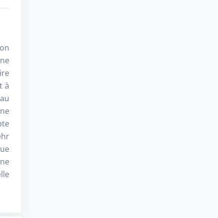
ion
ine
ire
t à
 au
ine
pte
ehr
que
Une
lle